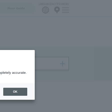
LANGUAGE
ACCESS
MENU
Floor Guide
pletely accurate.
OK