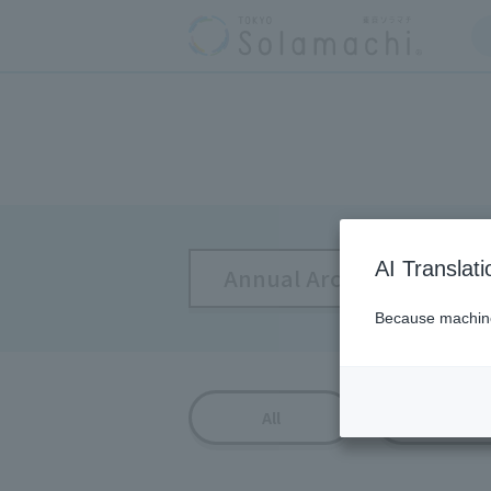
AI Translat
Annual Archive
Because machine 
Solamach
All
NEWS