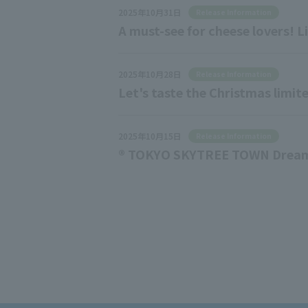
2025年10月31日
Release Information
A must-see for cheese lovers!
2025年10月28日
Release Information
Let's taste the Christmas li
2025年10月15日
Release Information
® TOKYO SKYTREE TOWN Dream