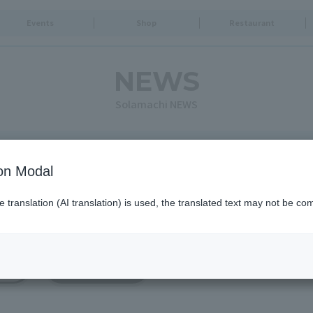
Events
Shop
Restaurant
NEWS
Solamachi NEWS
ion Modal
translation (AI translation) is used, the translated text may not be com
i
News