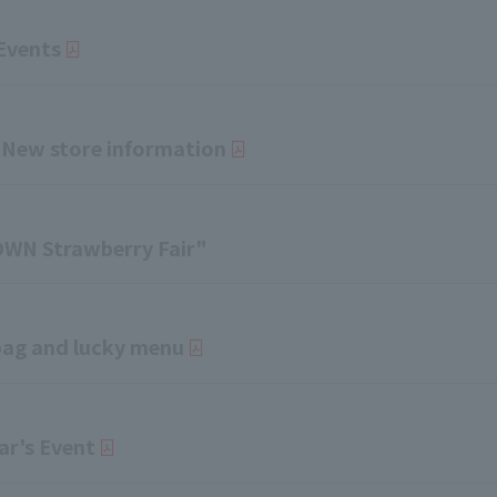
Events
New store information
WN Strawberry Fair"
ag and lucky menu
r's Event