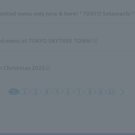
 Limited menu only now & here! "TOKYO Solamachi ®
mited menu at TOKYO SKYTREE TOWN!
 Christmas 2025
1
2
3
4
5
6
7
8
9
10